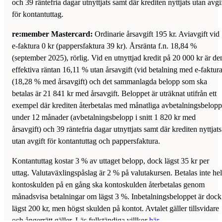
och 39 räntefria dagar utnyttjats samt där krediten nyttjats utan avgi
för kontantuttag.
re:member Mastercard:
Ordinarie årsavgift 195 kr. Aviavgift vid
e-faktura 0 kr (pappersfaktura 39 kr). Årsränta f.n. 18,84 %
(september 2025), rörlig. Vid en utnyttjad kredit på 20 000 kr är de
effektiva räntan 16,11 % utan årsavgift (vid betalning med e-faktura
(18,28 % med årsavgift) och det sammanlagda belopp som ska
betalas är 21 841 kr med årsavgift. Beloppet är uträknat utifrån ett
exempel där krediten återbetalas med månatliga avbetalningsbelopp
under 12 månader (avbetalningsbelopp i snitt 1 820 kr med
årsavgift) och 39 räntefria dagar utnyttjats samt där krediten nyttjats
utan avgift för kontantuttag och pappersfaktura.
Kontantuttag kostar 3 % av uttaget belopp, dock lägst 35 kr per
uttag. Valutaväxlingspåslag är 2 % på valutakursen. Betalas inte he
kontoskulden på en gång ska kontoskulden återbetalas genom
månadsvisa betalningar om lägst 3 %. Inbetalningsbeloppet är dock
lägst 200 kr, men högst skulden på kontot. Avtalet gäller tillsvidare
och ångerrätt gäller. Läs fullständiga villkor
här