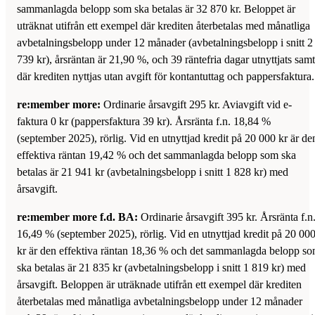
sammanlagda belopp som ska betalas är 32 870 kr. Beloppet är
uträknat utifrån ett exempel där krediten återbetalas med månatliga
avbetalningsbelopp under 12 månader (avbetalningsbelopp i snitt 2
739 kr), årsräntan är 21,90 %, och 39 räntefria dagar utnyttjats samt
där krediten nyttjas utan avgift för kontantuttag och pappersfaktura
re:member more:
Ordinarie årsavgift 295 kr. Aviavgift vid e-
faktura 0 kr (pappersfaktura 39 kr). Årsränta f.n. 18,84 %
(september 2025), rörlig. Vid en utnyttjad kredit på 20 000 kr är de
effektiva räntan 19,42 % och det sammanlagda belopp som ska
betalas är 21 941 kr (avbetalningsbelopp i snitt 1 828 kr) med
årsavgift.
re:member more f.d. BA:
Ordinarie årsavgift 395 kr. Årsränta f.n
16,49 % (september 2025), rörlig. Vid en utnyttjad kredit på 20 00
kr är den effektiva räntan 18,36 % och det sammanlagda belopp s
ska betalas är 21 835 kr (avbetalningsbelopp i snitt 1 819 kr) med
årsavgift. Beloppen är uträknade utifrån ett exempel där krediten
återbetalas med månatliga avbetalningsbelopp under 12 månader