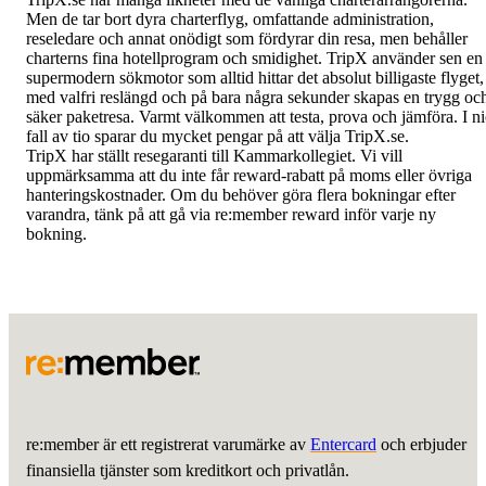
Men de tar bort dyra charterflyg, omfattande administration,
reseledare och annat onödigt som fördyrar din resa, men behåller
charterns fina hotellprogram och smidighet. TripX använder sen en
supermodern sökmotor som alltid hittar det absolut billigaste flyget,
med valfri reslängd och på bara några sekunder skapas en trygg oc
säker paketresa. Varmt välkommen att testa, prova och jämföra. I n
fall av tio sparar du mycket pengar på att välja TripX.se.
TripX har ställt resegaranti till Kammarkollegiet. Vi vill
uppmärksamma att du inte får reward-rabatt på moms eller övriga
hanteringskostnader. Om du behöver göra flera bokningar efter
varandra, tänk på att gå via re:member reward inför varje ny
bokning.
re:member är ett registrerat varumärke av
Entercard
och erbjuder
finansiella tjänster som kreditkort och privatlån.