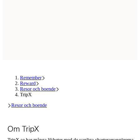
Remember
Reward
Resor och boende
TripX
Resor och boende
Om TripX
TripX.se har många likheter med de vanliga charterarrangörerna.