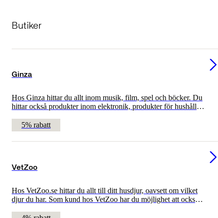
Butiker
Ginza
Hos Ginza hittar du allt inom musik, film, spel och böcker. Du
hittar också produkter inom elektronik, produkter för hushållet,
sport och fritid samt produkter inom lek och spel.
5% rabatt
VetZoo
Hos VetZoo.se hittar du allt till ditt husdjur, oavsett om vilket
djur du har. Som kund hos VetZoo har du möjlighet att också
få kostnadsfri veterinärrådgivning. VetZoo har ett Stort utbud
av foder och tillbehör för hund, katt, kanin eller gnagare.
4% rabatt