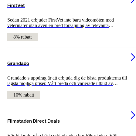
FirstVet
Sedan 2021 erbjuder FirstVet inte bara videomöten med
veterinärer utan även en bred försäljning av relevanta
husdjursprodukter på en och samma sida. Alla produkter i vårt
sortiment är noggrant utvalda av våra erfarna veterinärer.
8% rabatt
Grandado
Grandado:s uppdrag är att erbjuda dig de bästa produkterna till
lägsta möjliga priser. Vårt breda och varierade utbud av
produkter ger tillräckligt med valmöjligheter för att
tillfredsställa alla konsumenter. Genom att erbjuda ett så brett
10% rabatt
utbud av produkter försöker vi nå en så stor målgrupp som
möjligt.
Filmstaden Direct Deals
Här hittar du våra bästa erbjudanden hos Filmstaden. Välj