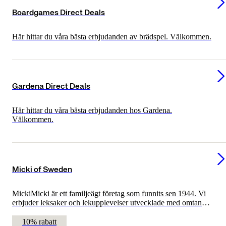
Boardgames Direct Deals
Här hittar du våra bästa erbjudanden av brädspel. Välkommen.
Gardena Direct Deals
Här hittar du våra bästa erbjudanden hos Gardena.
Välkommen.
Micki of Sweden
MickiMicki är ett familjeägt företag som funnits sen 1944. Vi
erbjuder leksaker och lekupplevelser utvecklade med omtanke,
lekglädje och upptäckarlust i fokus. Miljö, säkerhet, hållbar
utveckling och socialt ansvar är några av det saker som vi
10% rabatt