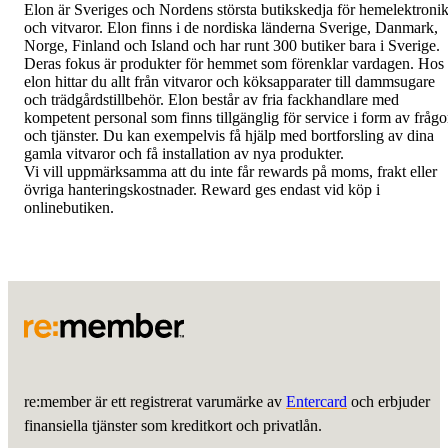
Elon är Sveriges och Nordens största butikskedja för hemelektroni
och vitvaror. Elon finns i de nordiska länderna Sverige, Danmark,
Norge, Finland och Island och har runt 300 butiker bara i Sverige.
Deras fokus är produkter för hemmet som förenklar vardagen. Hos
elon hittar du allt från vitvaror och köksapparater till dammsugare
och trädgårdstillbehör. Elon består av fria fackhandlare med
kompetent personal som finns tillgänglig för service i form av frågo
och tjänster. Du kan exempelvis få hjälp med bortforsling av dina
gamla vitvaror och få installation av nya produkter.
Vi vill uppmärksamma att du inte får rewards på moms, frakt eller
övriga hanteringskostnader. Reward ges endast vid köp i
onlinebutiken.
re:member är ett registrerat varumärke av
Entercard
och erbjuder
finansiella tjänster som kreditkort och privatlån.